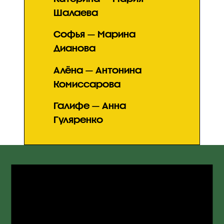
Шалаева
Софья — Марина
Дианова
Алёна — Антонина
Комиссарова
Галифе — Анна
Гуляренко